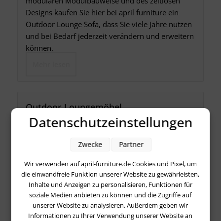
modularen Modulbauweise und des zeitlosen
Designs kaufen Sie hier bei april furniture ein
Outdoor Lounge Sofa, dass Sie viele Jahre nutzen
und bei Bedarf jederzeit verändern und erweitern
können.
Mehr lesen
Outdoor Loungemöbel
Datenschutzeinstellungen
Outdoor Loungemöbel
Zwecke
Partner
Wir verwenden auf april-furniture.de Cookies und Pixel, um
die einwandfreie Funktion unserer Website zu gewährleisten,
Inhalte und Anzeigen zu personalisieren, Funktionen für
Mehr lesen
soziale Medien anbieten zu können und die Zugriffe auf
unserer Website zu analysieren. Außerdem geben wir
Informationen zu Ihrer Verwendung unserer Website an