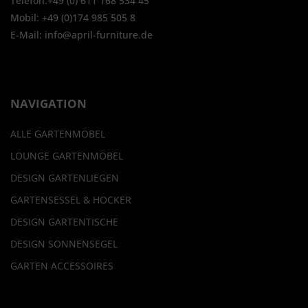
Telefon:+49 (0) 611 168 534 45
Messung der Performance von Inhalten
Mobil: +49 (0)174 985 505 8
Analyse von Zielgruppen durch Statistiken oder Kombinationen
von Daten aus verschiedenen Quellen
E-Mail: info@april-furniture.de
Entwicklung und Verbesserung der Angebote
Verwendung reduzierter Daten zur Auswahl von Inhalten
Besondere Features:
Verwendung genauer Standortdaten
NAVIGATION
Endgeräteeigenschaften zur Identifikation aktiv abfragen
ALLE GARTENMÖBEL
LOUNGE GARTENMÖBEL
DESIGN GARTENLIEGEN
GARTENSESSEL & HOCKER
DESIGN GARTENTISCHE
DESIGN SONNENSEGEL
GARTEN ACCESSOIRES