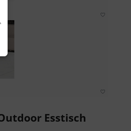
n
r
utdoor Esstisch