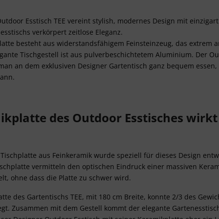
erschiedenen Quellen
Entwicklung und Verbesserung der Angebote
door Esstisch TEE vereint stylish, modernes Design mit einzigarti
Verwendung reduzierter Daten zur Auswahl von Inhalten
sstischs verkörpert zeitlose Eleganz.
Besondere Features:
latte besteht aus widerstandsfähigem Feinsteinzeug, das extrem a
Verwendung genauer Standortdaten
legante Tischgestell ist aus pulverbeschichtetem Aluminium. Der 
Endgeräteeigenschaften zur Identifikation aktiv abfragen
 man an dem exklusiven Designer Gartentisch ganz bequem essen,
kann.
ikplatte des Outdoor Esstisches wirk
-Tischplatte aus Feinkeramik wurde speziell für dieses Design entw
ischplatte vermitteln den optischen Eindruck einer massiven Keram
elt, ohne dass die Platte zu schwer wird.
tte des Gartentischs TEE, mit 180 cm Breite, konnte 2/3 des Gewic
egt. Zusammen mit dem Gestell kommt der elegante Gartenesstisch