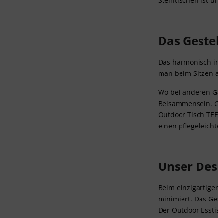
Steintischen ist u
Das Gestel
Das harmonisch int
man beim Sitzen a
Wo bei anderen Ga
Beisammensein. Gl
Outdoor Tisch TEE
einen pflegeleicht
Unser Des
Beim einzigartigen
minimiert. Das Ges
Der Outdoor Esstis