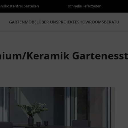
andkostenfrei bestellen
schnelle lieferzeiten
GARTENMÖBEL
ÜBER UNS
PROJEKTE
SHOWROOMS
BERATUNG
ium/Keramik Gartenesst
rspringen