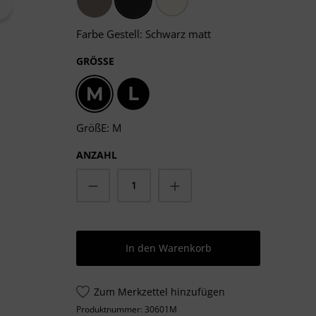
Taupe
Schwarz matt
Weiss
Farbe Gestell: Schwarz matt
AUSWÄHLEN
GRÖSSE
M
L
GrößE: M
ANZAHL
Produkt Anzahl: Gib den gewün
In den Warenkorb
Zum Merkzettel hinzufügen
Produktnummer:
30601M