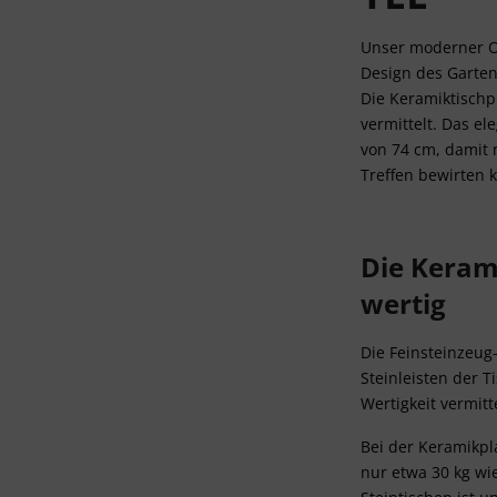
v
Unser moderner Out
Design des Gartene
Die Keramiktischp
vermittelt. Das e
von 74 cm, damit
Treffen bewirten 
Die Keram
wertig
Die Feinsteinzeug
Steinleisten der T
Wertigkeit vermitt
Bei der Keramikpla
nur etwa 30 kg wi