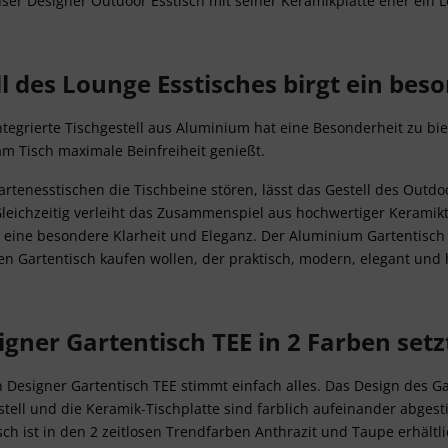
nser Designer Outdoor Esstisch mit seiner Keramikplatte eher ein L
l des Lounge Esstisches birgt ein be
egrierte Tischgestell aus Aluminium hat eine Besonderheit zu biet
m Tisch maximale Beinfreiheit genießt.
rtenesstischen die Tischbeine stören, lässt das Gestell des Outdoo
eichzeitig verleiht das Zusammenspiel aus hochwertiger Keramikt
 eine besondere Klarheit und Eleganz. Der Aluminium Gartentisch T
en Gartentisch kaufen wollen, der praktisch, modern, elegant und 
igner Gartentisch TEE in 2 Farben se
 Designer Gartentisch TEE stimmt einfach alles. Das Design des Ga
tell und die Keramik-Tischplatte sind farblich aufeinander abgest
ch ist in den 2 zeitlosen Trendfarben Anthrazit und Taupe erhältli