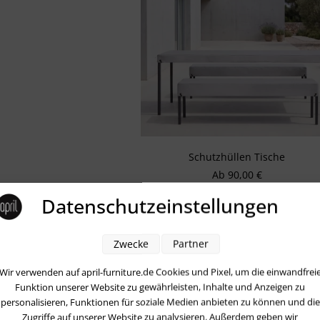
Schutzhüllen Tische
Regulärer Preis:
Ab
90,00 €
Datenschutzeinstellungen
Zwecke
Partner
Wir verwenden auf april-furniture.de Cookies und Pixel, um die einwandfrei
Funktion unserer Website zu gewährleisten, Inhalte und Anzeigen zu
personalisieren, Funktionen für soziale Medien anbieten zu können und die
Zugriffe auf unserer Website zu analysieren. Außerdem geben wir