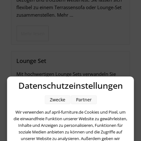
flexibel zu einem Terrassensofa oder Lounge-Set
zusammenstellen. Mehr ...
Mehr lesen
Lounge Set
Mit hochwertigen Lounge Sets verwandeln Sie
Ihren Outdoor Bereich in eine gemütliche
Datenschutzeinstellungen
Wohlfühloase.
Zwecke
Partner
Wir verwenden auf april-furniture.de Cookies und Pixel, um
Mehr lesen
die einwandfreie Funktion unserer Website zu gewährleisten,
Inhalte und Anzeigen zu personalisieren, Funktionen für
soziale Medien anbieten zu können und die Zugriffe auf
unserer Website zu analysieren. Außerdem geben wir