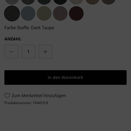
Light Grey
Dark Grey
Grafito Grey
Sooty Grey
Chalk Taupe
Heather Taupe
Carbon Ta
Dark Taupe
Frosty Blue
Moss Green
Salmon Rosé
Carmine Red
Farbe Stoffe: Dark Taupe
ANZAHL
Produkt Anzahl: Gib den gewünschten Wert
In den Warenkorb
Zum Merkzettel hinzufügen
Produktnummer:
104410.8