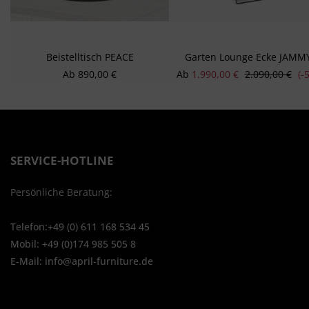
Beistelltisch PEACE
Garten Lounge Ecke JAMM
Regulärer Preis:
Verkaufspreis:
Regulärer Prei
Ab
890,00 €
Ab
1.990,00 €
2.090,00 €
(-
SERVICE-HOTLINE
Persönliche Beratung:
Telefon:+49 (0) 611 168 534 45
Mobil: +49 (0)174 985 505 8
E-Mail: info@april-furniture.de