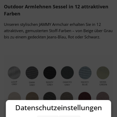
Outdoor Armlehnen Sessel in 12 attraktiven
Farben
Unseren stylischen JAMMY Armchair erhalten Sie in 12
attraktiven, gemusterten Stoff-Farben – von Beige über Grau
bis zu einem gedeckten Jeans-Blau, Rot oder Schwarz.
Datenschutzeinstellungen