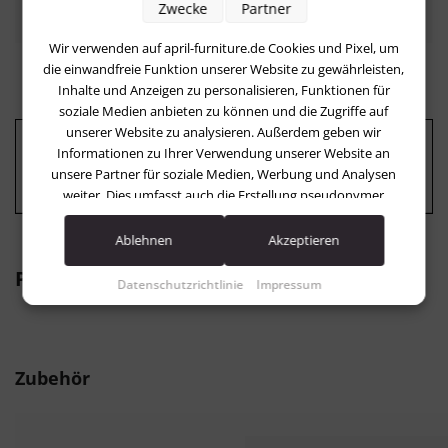
Zwecke
Partner
Wir verwenden auf april-furniture.de Cookies und Pixel, um
die einwandfreie Funktion unserer Website zu gewährleisten,
Inhalte und Anzeigen zu personalisieren, Funktionen für
soziale Medien anbieten zu können und die Zugriffe auf
unserer Website zu analysieren. Außerdem geben wir
Outdoor Armlehnensessel auch für kleinere
Informationen zu Ihrer Verwendung unserer Website an
unsere Partner für soziale Medien, Werbung und Analysen
Balkons und Terrassen
weiter. Dies umfasst auch die Erstellung pseudonymer
Nutzungsprofile. Unsere Partner (LinkedIn Ireland Unlimited
Company Facebook Google Advertising Products Pinterest)
Ablehnen
Akzeptieren
führen diese Informationen möglicherweise mit weiteren
Passende Produkte
Daten zusammen, die Sie ihnen bereitgestellt haben (bspw.
Datenschutzrichtlinie
Impressum
anhand eines persönlichen Accounts) oder welche sie im
Rahmen Ihrer Nutzung der Dienste gesammelt haben (bspw.
Nutzungsdaten anderer Geräte). Ihre Einwilligung zur
Nutzung von Cookies und Pixeln können Sie jederzeit
Produktgalerie überspringen
Zubehör
widerrufen, indem Sie auf den Datenschutz-Button links
unten klicken und dort die entsprechenden Anpassungen
vornehmen.