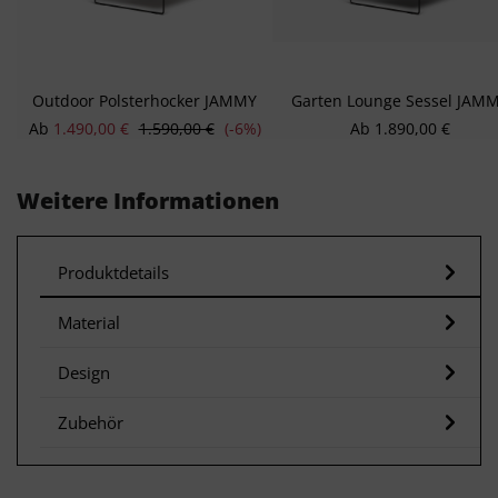
Outdoor Polsterhocker JAMMY
Garten Lounge Sessel JAM
Verkaufspreis:
Regulärer Preis:
Regulärer Preis:
Ab
1.490,00 €
1.590,00 €
(-6%)
Ab
1.890,00 €
Weitere Informationen
Produktdetails
Material
Design
Zubehör