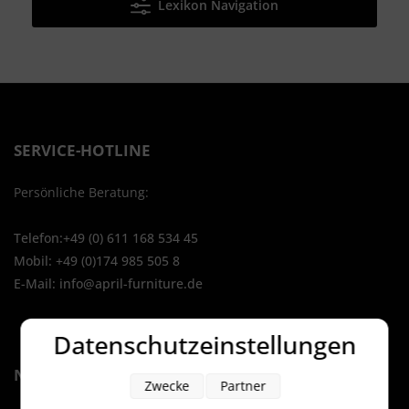
Lexikon Navigation
SERVICE-HOTLINE
Persönliche Beratung:
Telefon:+49 (0) 611 168 534 45
Mobil: +49 (0)174 985 505 8
E-Mail: info@april-furniture.de
Datenschutzeinstellungen
NAVIGATION
Zwecke
Partner