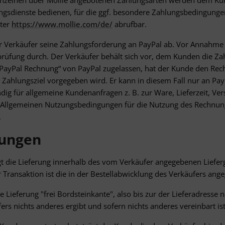
einzelnen über Mollie angebotenen Zahlungsarten werden dem Kun
erschiedenen Quellen
gsdienste bedienen, für die ggf. besondere Zahlungsbedingungen
Entwicklung und Verbesserung der Angebote
nter
https://www.mollie.com
/de
/
abrufbar.
Verwendung reduzierter Daten zur Auswahl von Inhalten
Besondere Features:
er Verkäufer seine Zahlungsforderung an PayPal ab. Vor Annahme 
Verwendung genauer Standortdaten
üfung durch. Der Verkäufer behält sich vor, dem Kunden die Zah
Endgeräteeigenschaften zur Identifikation aktiv abfragen
„PayPal Rechnung“ von PayPal zugelassen, hat der Kunde den Rec
 Zahlungsziel vorgegeben wird. Er kann in diesem Fall nur an Pay
ndig für allgemeine Kundenanfragen z. B. zur Ware, Lieferzeit, 
e Allgemeinen Nutzungsbedingungen für die Nutzung des Rechnung
.
gungen
gt die Lieferung innerhalb des vom Verkäufer angegebenen Liefe
r Transaktion ist die in der Bestellabwicklung des Verkäufers ang
ie Lieferung "frei Bordsteinkante", also bis zur der Lieferadresse
s nichts anderes ergibt und sofern nichts anderes vereinbart ist