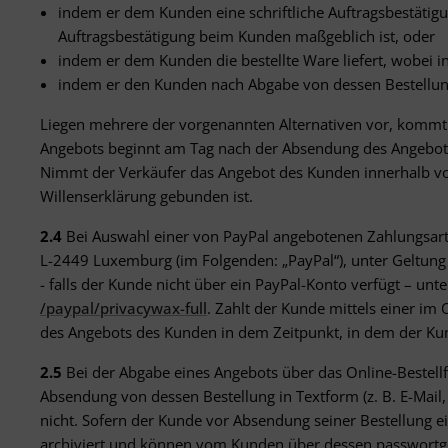
indem er dem Kunden eine schriftliche Auftragsbestätigu
Auftragsbestätigung beim Kunden maßgeblich ist, oder
indem er dem Kunden die bestellte Ware liefert, wobei 
indem er den Kunden nach Abgabe von dessen Bestellung
Liegen mehrere der vorgenannten Alternativen vor, kommt d
Angebots beginnt am Tag nach der Absendung des Angebots 
Nimmt der Verkäufer das Angebot des Kunden innerhalb vorg
Willenserklärung gebunden ist.
2.4
Bei Auswahl einer von PayPal angebotenen Zahlungsart er
L-2449 Luxemburg (im Folgenden: „PayPal“), unter Geltun
- falls der Kunde nicht über ein PayPal-Konto verfügt – u
/paypal
/privacywax-full
. Zahlt der Kunde mittels einer i
des Angebots des Kunden in dem Zeitpunkt, in dem der Kund
2.5
Bei der Abgabe eines Angebots über das Online-Bestell
Absendung von dessen Bestellung in Textform (z. B. E-Mail
nicht. Sofern der Kunde vor Absendung seiner Bestellung e
archiviert und können vom Kunden über dessen passwortg