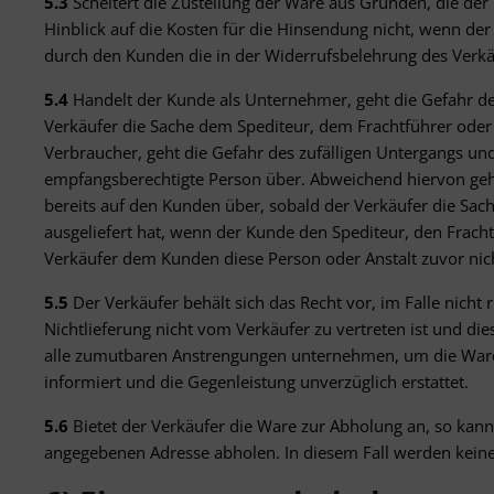
5.3
Scheitert die Zustellung der Ware aus Gründen, die der
Hinblick auf die Kosten für die Hinsendung nicht, wenn de
durch den Kunden die in der Widerrufsbelehrung des Verkäu
5.4
Handelt der Kunde als Unternehmer, geht die Gefahr de
Verkäufer die Sache dem Spediteur, dem Frachtführer oder 
Verbraucher, geht die Gefahr des zufälligen Untergangs un
empfangsberechtigte Person über. Abweichend hiervon geht
bereits auf den Kunden über, sobald der Verkäufer die Sa
ausgeliefert hat, wenn der Kunde den Spediteur, den Frach
Verkäufer dem Kunden diese Person oder Anstalt zuvor nic
5.5
Der Verkäufer behält sich das Recht vor, im Falle nicht 
Nichtlieferung nicht vom Verkäufer zu vertreten ist und di
alle zumutbaren Anstrengungen unternehmen, um die Ware z
informiert und die Gegenleistung unverzüglich erstattet.
5.6
Bietet der Verkäufer die Ware zur Abholung an, so kan
angegebenen Adresse abholen. In diesem Fall werden kein