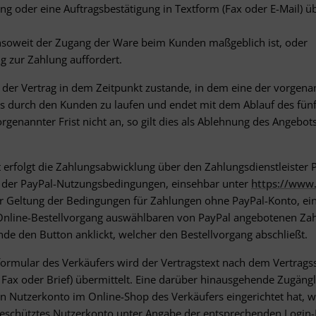
ng oder eine Auftragsbestätigung in Textform (Fax oder E-Mail) ü
insoweit der Zugang der Ware beim Kunden maßgeblich ist, oder
 zur Zahlung auffordert.
er Vertrag in dem Zeitpunkt zustande, in dem eine der vorgenannt
durch den Kunden zu laufen und endet mit dem Ablauf des fünft
enannter Frist nicht an, so gilt dies als Ablehnung des Angebots
folgt die Zahlungsabwicklung über den Zahlungsdienstleister PayP
g der PayPal-Nutzungsbedingungen, einsehbar unter
https://www
nter Geltung der Bedingungen für Zahlungen ohne PayPal-Konto, e
m Online-Bestellvorgang auswählbaren von PayPal angebotenen Zahl
e den Button anklickt, welcher den Bestellvorgang abschließt.
formular des Verkäufers wird der Vertragstext nach dem Vertra
, Fax oder Brief) übermittelt. Eine darüber hinausgehende Zugäng
in Nutzerkonto im Online-Shop des Verkäufers eingerichtet hat, w
eschütztes Nutzerkonto unter Angabe der entsprechenden Login-