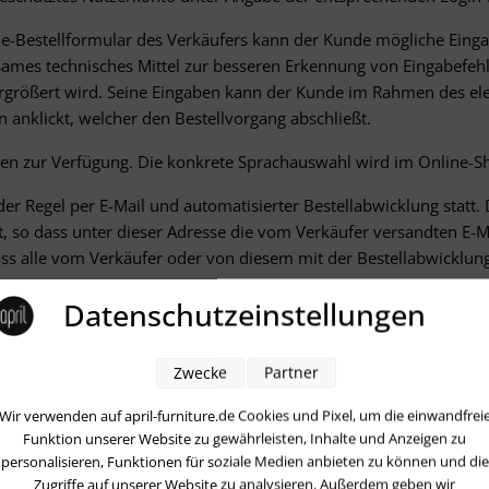
ine-Bestellformular des Verkäufers kann der Kunde mögliche Ein
ksames technisches Mittel zur besseren Erkennung von Eingabefe
vergrößert wird. Seine Eingaben kann der Kunde im Rahmen des ele
n anklickt, welcher den Bestellvorgang abschließt.
hen zur Verfügung. Die konkrete Sprachauswahl wird im Online-S
 Regel per E-Mail und automatisierter Bestellabwicklung statt. 
st, so dass unter dieser Adresse die vom Verkäufer versandten E
ass alle vom Verkäufer oder von diesem mit der Bestellabwicklung
Datenschutzeinstellungen
Zwecke
Partner
.
Wir verwenden auf april-furniture.de Cookies und Pixel, um die einwandfrei
 aus der Widerrufsbelehrung des Verkäufers.
Funktion unserer Website zu gewährleisten, Inhalte und Anzeigen zu
personalisieren, Funktionen für soziale Medien anbieten zu können und die
gungen
Zugriffe auf unserer Website zu analysieren. Außerdem geben wir