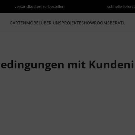
versandkostenfrei bestellen
schnelle lieferz
GARTENMÖBEL
ÜBER UNS
PROJEKTE
SHOWROOMS
BERATUNG
bedingungen mit Kunden