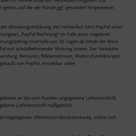
den im Online-Shop des Verkäufers mitgeteilt. Zur
 gelten, auf die der Kunde ggf. gesondert hingewiesen
der Abtretungserklärung des Verkäufers führt PayPal unter
lungsart „PayPal Rechnung“ im Falle eines negativen
hnungsbetrag innerhalb von 30 Tagen ab Erhalt der Ware
Pal mit schuldbefreiender Wirkung leisten. Der Verkäufer
Versendung, Retouren, Reklamationen, Widerrufserklärungen
skaufs von PayPal, einsehbar unter
rgebietes an die vom Kunden angegebene Lieferanschrift,
egebene Lieferanschrift maßgeblich.
 nächstgelegenen öffentlichen Bordsteinkante, sofern sich
.