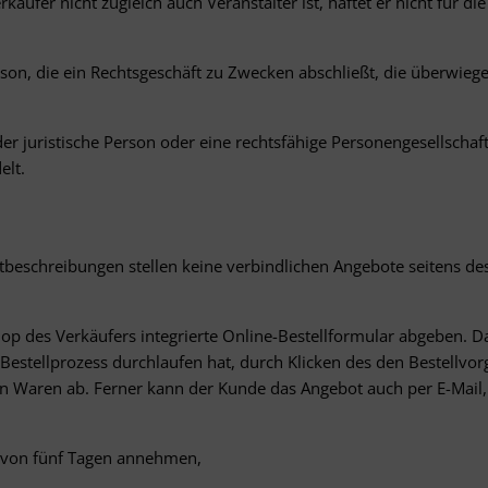
äufer nicht zugleich auch Veranstalter ist, haftet er nicht für 
rson, die ein Rechtsgeschäft zu Zwecken abschließt, die überwieg
r juristische Person oder eine rechtsfähige Personengesellschaft
elt.
beschreibungen stellen keine verbindlichen Angebote seitens des
p des Verkäufers integrierte Online-Bestellformular abgeben. 
Bestellprozess durchlaufen hat, durch Klicken des den Bestellvor
 Waren ab. Ferner kann der Kunde das Angebot auch per E-Mail, 
 von fünf Tagen annehmen,