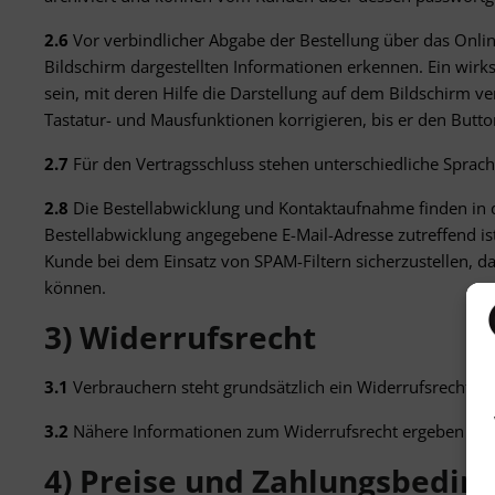
2.6
Vor verbindlicher Abgabe der Bestellung über das Onl
Bildschirm dargestellten Informationen erkennen. Ein wir
sein, mit deren Hilfe die Darstellung auf dem Bildschirm 
Tastatur- und Mausfunktionen korrigieren, bis er den Butto
2.7
Für den Vertragsschluss stehen unterschiedliche Sprac
2.8
Die Bestellabwicklung und Kontaktaufnahme finden in der
Bestellabwicklung angegebene E-Mail-Adresse zutreffend i
Kunde bei dem Einsatz von SPAM-Filtern sicherzustellen, d
können.
3) Widerrufsrecht
3.1
Verbrauchern steht grundsätzlich ein Widerrufsrecht zu
3.2
Nähere Informationen zum Widerrufsrecht ergeben sich
4) Preise und Zahlungsbedin