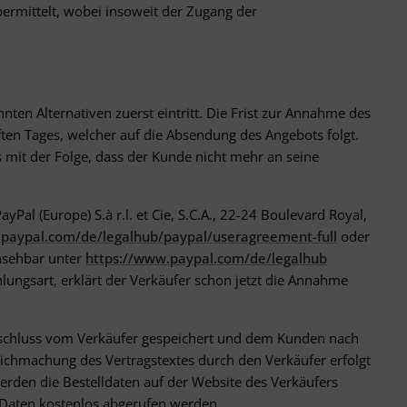
bermittelt, wobei insoweit der Zugang der
en Alternativen zuerst eintritt. Die Frist zur Annahme des
en Tages, welcher auf die Absendung des Angebots folgt.
 mit der Folge, dass der Kunde nicht mehr an seine
al (Europe) S.à r.l. et Cie, S.C.A., 22-24 Boulevard Royal,
.paypal.com
/de
/legalhub
/paypal
/useragreement-full
oder
insehbar unter
https://www.paypal.com
/de
/legalhub
ungsart, erklärt der Verkäufer schon jetzt die Annahme
gsschluss vom Verkäufer gespeichert und dem Kunden nach
lichmachung des Vertragstextes durch den Verkäufer erfolgt
erden die Bestelldaten auf der Website des Verkäufers
Daten kostenlos abgerufen werden.