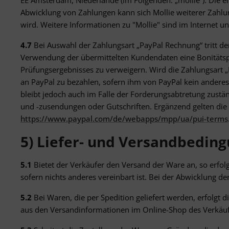
EE Amsterdam, Niederlande (im Folgenden: „mollie“). Die 
v
Abwicklung von Zahlungen kann sich Mollie weiterer Zahlun
wird. Weitere Informationen zu "Mollie" sind im Internet u
4.7
Bei Auswahl der Zahlungsart „PayPal Rechnung“ tritt d
Verwendung der übermittelten Kundendaten eine Bonitätspr
Prüfungsergebnisses zu verweigern. Wird die Zahlungsart 
an PayPal zu bezahlen, sofern ihm von PayPal kein anderes
bleibt jedoch auch im Falle der Forderungsabtretung zustä
und -zusendungen oder Gutschriften. Ergänzend gelten di
https://www.paypal.com
/de
/webapps
/mpp
/ua
/pui-terms
5) Liefer- und Versandbedin
5.1
Bietet der Verkäufer den Versand der Ware an, so erfol
sofern nichts anderes vereinbart ist. Bei der Abwicklung de
5.2
Bei Waren, die per Spedition geliefert werden, erfolgt d
aus den Versandinformationen im Online-Shop des Verkäufer