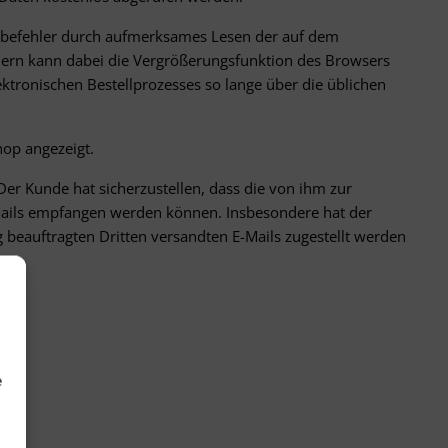
gabefehler durch aufmerksames Lesen der auf dem
hlern kann dabei die Vergrößerungsfunktion des Browsers
ktronischen Bestellprozesses so lange über die üblichen
hop angezeigt.
Der Kunde hat sicherzustellen, dass die von ihm zur
-Mails empfangen werden können. Insbesondere hat der
 beauftragten Dritten versandten E-Mails zugestellt werden
e