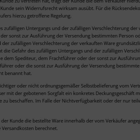
 Kunde zu vertreten hat, trägt der Kunde die dem Verkäufer hier
r Kunde sein Widerrufsrecht wirksam ausübt. Für die Rücksendek
fers hierzu getroffene Regelung.
s zufälligen Untergangs und der zufälligen Verschlechterung der
der sonst zur Ausführung der Versendung bestimmten Person oder
d der zufälligen Verschlechterung der verkauften Ware grundsätz
 die Gefahr des zufälligen Untergangs und der zufälligen Versch
che dem Spediteur, dem Frachtführer oder der sonst zur Ausführ
tführer oder die sonst zur Ausführung der Versendung bestimmte
ht benannt hat.
richtiger oder nicht ordnungsgemäßer Selbstbelieferung vom Vertra
eser mit der gebotenen Sorgfalt ein konkretes Deckungsgeschäft m
u beschaffen. Im Falle der Nichtverfügbarkeit oder der nur teil
n der Kunde die bestellte Ware innerhalb der vom Verkäufer ang
e Versandkosten berechnet.