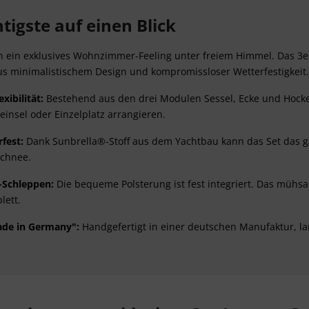
tigste auf einen Blick
h ein exklusives Wohnzimmer-Feeling unter freiem Himmel. Das 3er
s minimalistischem Design und kompromissloser Wetterfestigkeit.
xibilität:
Bestehend aus den drei Modulen Sessel, Ecke und Hocker, l
geinsel oder Einzelplatz arrangieren.
fest:
Dank Sunbrella®-Stoff aus dem Yachtbau kann das Set das ga
chnee.
-Schleppen:
Die bequeme Polsterung ist fest integriert. Das müh
lett.
ade in Germany":
Handgefertigt in einer deutschen Manufaktur, l