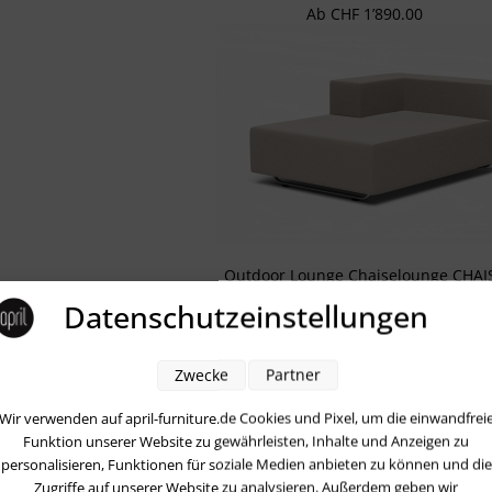
Regulärer Preis:
Ab
CHF 1’890.00
Outdoor Lounge Chaiselounge CHAI
Regulärer Preis:
Ab
CHF 2’520.00
Datenschutzeinstellungen
Zwecke
Partner
Wir verwenden auf april-furniture.de Cookies und Pixel, um die einwandfrei
Funktion unserer Website zu gewährleisten, Inhalte und Anzeigen zu
personalisieren, Funktionen für soziale Medien anbieten zu können und die
Zugriffe auf unserer Website zu analysieren. Außerdem geben wir