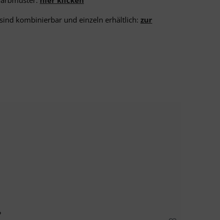
Farbmuster:
hier klicken
sind kombinierbar und einzeln erhältlich:
zur
P