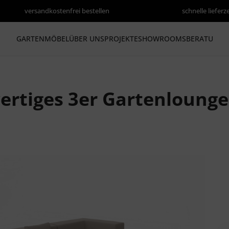
versandkostenfrei bestellen
schnelle lieferz
GARTENMÖBEL
ÜBER UNS
PROJEKTE
SHOWROOMS
BERATUNG
rtiges 3er Gartenlounge
rspringen