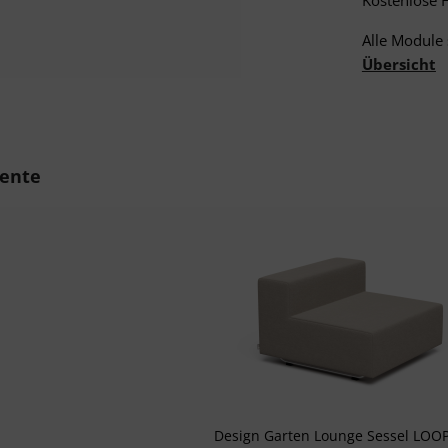
Kostenlose 
Alle Module 
Übersicht
berspringen
ente
Design Garten Lounge Sessel LOO