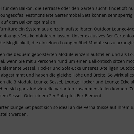
erschiedenen Quellen
für den Balkon, die Terrasse oder den Garten sucht, findet oft nu
Entwicklung und Verbesserung der Angebote
Verwendung reduzierter Daten zur Auswahl von Inhalten
oungesofas. Festmontierte Gartenmöbel Sets können sehr sperrig 
n auf dem Balkon optimal an.
Besondere Features:
furniture ein System aus einzeln aufstellbaren Outdoor Lounge-Mod
Verwendung genauer Standortdaten
tenlounge-Sets kombinieren lassen. Unser exklusives 3er Gartenl
Endgeräteeigenschaften zur Identifikation aktiv abfragen
 die Möglichkeit, die einzelnen Loungemöbel Module so zu arrangie
en die bequem gepolsterten Module einzeln aufstellen und als Lo
deal, wenn Sie mit 3 Personen rund um einen Balkontisch sitzen mö
elelemente Sessel, Hocker und Sofa-Ecke unseres 3-teiligen Outdoo
 abgestimmt und haben die gleiche Höhe und Breite. So wirkt alle
en die 3 Module Lounge Sessel, Lounge Hocker und Lounge Ecke 
en sich ganz individuelle Varianten zusammenstellen können. Zu
inem Sessel. Oder einem 2er-Sofa plus Eck-Element.
artenlounge Set passt sich so ideal an die Verhältnisse auf Ihrem 
tellt werden.