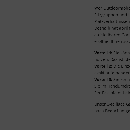
v
Wer Outdoormöbel 
Sitzgruppen und L
Platzverhältnisse
Deshalb hat april 
aufstellbaren Gar
eröffnet Ihnen so
Vorteil 1:
Sie könn
nutzen. Das ist i
Vorteil 2:
Die Einz
exakt aufeinander
Vorteil 3:
Sie könn
Sie im Handumdreh
2er-Ecksofa mit e
Unser 3-teiliges G
nach Bedarf umges