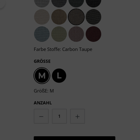
Light Grey
Dark Grey
Grafito Grey
Sooty Grey
Chalk Taupe
Heather Taupe
Carbon Taupe
Dark Taupe
Frosty Blue
Moss Green
Salmon Rosé
Carmine Red
Farbe Stoffe: Carbon Taupe
AUSWÄHLEN
GRÖSSE
M
L
GrößE: M
ANZAHL
Produkt Anzahl: Gib den gewün