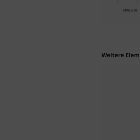
Produktgalerie ü
Weitere Elem