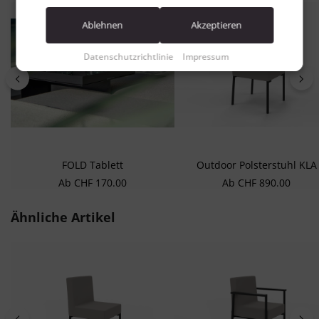
Nutzungsprofile. Unsere Partner (LinkedIn Ireland Unlimited
Company Facebook Google Advertising Products Pinterest)
Ablehnen
Akzeptieren
führen diese Informationen möglicherweise mit weiteren
Daten zusammen, die Sie ihnen bereitgestellt haben (bspw.
Datenschutzrichtlinie
Impressum
anhand eines persönlichen Accounts) oder welche sie im
Rahmen Ihrer Nutzung der Dienste gesammelt haben (bspw.
Nutzungsdaten anderer Geräte). Ihre Einwilligung zur
Nutzung von Cookies und Pixeln können Sie jederzeit
widerrufen, indem Sie auf den Datenschutz-Button links
unten klicken und dort die entsprechenden Anpassungen
vornehmen.
FOLD Tablett
Outdoor Polsterstuhl KLA
Regulärer Preis:
Regulärer Preis:
Ab
CHF 170.00
Ab
CHF 890.00
Zwecke der Datenverarbeitung durch unsere Partner:
Speichern von oder Zugriff auf Informationen auf einem Endgerät
Produktgalerie überspringen
Ähnliche Artikel
Verwendung reduzierter Daten zur Auswahl von Werbeanzeigen
Erstellung von Profilen für personalisierte Werbung
Verwendung von Profilen zur Auswahl personalisierter Werbung
Erstellung von Profilen zur Personalisierung von Inhalten
Verwendung von Profilen zur Auswahl personalisierter Inhalte
Messung der Werbeleistung
Messung der Performance von Inhalten
Analyse von Zielgruppen durch Statistiken oder Kombinationen