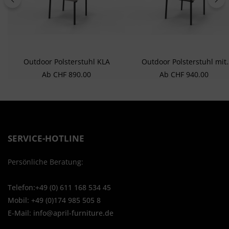
von Daten aus verschiedenen Quellen
Entwicklung und Verbesserung der Angebote
Verwendung reduzierter Daten zur Auswahl von Inhalten
Besondere Features:
Verwendung genauer Standortdaten
Outdoor Polsterstuhl KLA
Outdoor Polsterstuhl mit
Endgeräteeigenschaften zur Identifikation aktiv abfragen
Armlehne KLA
Regulärer Preis:
Regulärer Preis:
Ab
CHF 890.00
Ab
CHF 940.00
SERVICE-HOTLINE
Persönliche Beratung:
Telefon:+49 (0) 611 168 534 45
Mobil: +49 (0)174 985 505 8
E-Mail: info@april-furniture.de