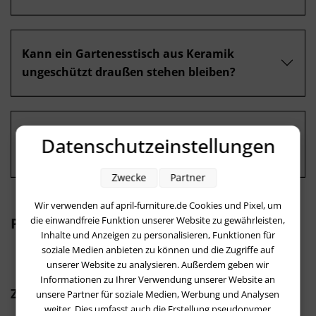
Kann ein Gartenesstisch aus Keramik
ungeschützt draußen stehen bleiben?
Welche Pflege benötigt ein Keramik
Datenschutzeinstellungen
Balkontisch ?
Zwecke
Partner
Wir verwenden auf april-furniture.de Cookies und Pixel, um
die einwandfreie Funktion unserer Website zu gewährleisten,
Passende Produkte
Inhalte und Anzeigen zu personalisieren, Funktionen für
soziale Medien anbieten zu können und die Zugriffe auf
unserer Website zu analysieren. Außerdem geben wir
Informationen zu Ihrer Verwendung unserer Website an
Produktgalerie überspringen
Zubehör
unsere Partner für soziale Medien, Werbung und Analysen
weiter. Dies umfasst auch die Erstellung pseudonymer