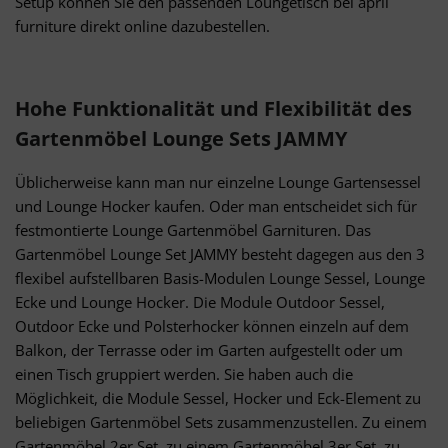
Setup können Sie den passenden Loungetisch bei april
Besondere Features:
furniture direkt online dazubestellen.
Verwendung genauer Standortdaten
Endgeräteeigenschaften zur Identifikation aktiv abfragen
Hohe Funktionalität und Flexibilität des
Gartenmöbel Lounge Sets JAMMY
Üblicherweise kann man nur einzelne Lounge Gartensessel
und Lounge Hocker kaufen. Oder man entscheidet sich für
festmontierte Lounge Gartenmöbel Garnituren. Das
Gartenmöbel Lounge Set JAMMY besteht dagegen aus den 3
flexibel aufstellbaren Basis-Modulen Lounge Sessel, Lounge
Ecke und Lounge Hocker. Die Module Outdoor Sessel,
Outdoor Ecke und Polsterhocker können einzeln auf dem
Balkon, der Terrasse oder im Garten aufgestellt oder um
einen Tisch gruppiert werden. Sie haben auch die
Möglichkeit, die Module Sessel, Hocker und Eck-Element zu
beliebigen Gartenmöbel Sets zusammenzustellen. Zu einem
Gartenmöbel 2er Set, zu einem Gartenmöbel 3er Set, zu