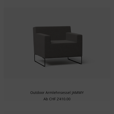
Outdoor Armlehnsessel JAMMY
Regulärer Preis:
Ab
CHF 2’410.00