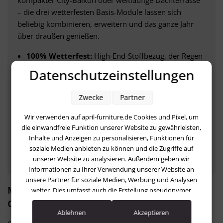
kompakter City-Balkon oder weitläufige Dachterrasse
– die drei wetterfesten Basis-Module lassen sich
beliebig kombinieren, erweitern und das ganze Jahr
über draußen genießen.
100% Wetterfest:
High-End-Stoffbezug, der Regen
und Schnee trotzt.
Datenschutzeinstellungen
Maximale Flexibilität:
Vom Einzelsessel bis zur
Zwecke
Partner
10-Personen-Lounge.
Wir verwenden auf april-furniture.de Cookies und Pixel, um
Individuelles Design:
Filigranes Edelstahl-Gestell
die einwandfreie Funktion unserer Website zu gewährleisten,
in 12 Trendfarben.
Inhalte und Anzeigen zu personalisieren, Funktionen für
soziale Medien anbieten zu können und die Zugriffe auf
Premium-Qualität:
Handgefertigt in Deutschland.
unserer Website zu analysieren. Außerdem geben wir
Informationen zu Ihrer Verwendung unserer Website an
unsere Partner für soziale Medien, Werbung und Analysen
Modulares Designer Balkon Lounge Set zum
weiter. Dies umfasst auch die Erstellung pseudonymer
Nutzungsprofile. Unsere Partner (LinkedIn Ireland Unlimited
Chillen
Company Facebook Google Advertising Products Pinterest)
Ablehnen
Akzeptieren
führen diese Informationen möglicherweise mit weiteren