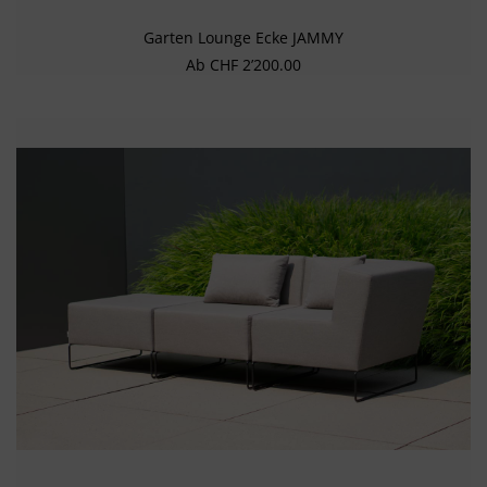
Garten Lounge Ecke JAMMY
Regulärer Preis:
Ab
CHF 2’200.00