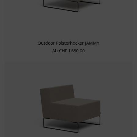
Outdoor Polsterhocker JAMMY
Regulärer Preis:
Ab
CHF 1’680.00