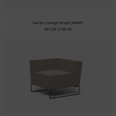
Garten Lounge Sessel JAMMY
Regulärer Preis:
Ab
CHF 2’100.00