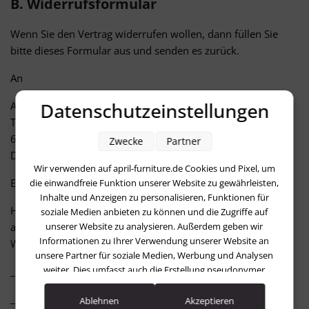
B. Widerrufsformular
Wenn Sie den Vertrag widerrufen wollen, dann füllen Sie
bitte dieses Formular aus und senden es zurück.
An
Datenschutzeinstellungen
April Furniture GmbH
Taunusstr. 42
65183 Wiesbaden
Zwecke
Partner
Deutschland
Wir verwenden auf april-furniture.de Cookies und Pixel, um
E-Mail: info@april-furniture.de
die einwandfreie Funktion unserer Website zu gewährleisten,
Inhalte und Anzeigen zu personalisieren, Funktionen für
Hiermit widerrufe(n) ich/wir (*) den von mir/uns (*)
soziale Medien anbieten zu können und die Zugriffe auf
abgeschlossenen Vertrag über den Kauf der folgenden
unserer Website zu analysieren. Außerdem geben wir
Informationen zu Ihrer Verwendung unserer Website an
Waren (*) / die Erbringung der folgenden Dienstleistung (*)
unsere Partner für soziale Medien, Werbung und Analysen
weiter. Dies umfasst auch die Erstellung pseudonymer
_______________________________________________________
Nutzungsprofile. Unsere Partner (LinkedIn Ireland Unlimited
_______________________________________________________
Company Facebook Google Advertising Products Pinterest)
Ablehnen
Akzeptieren