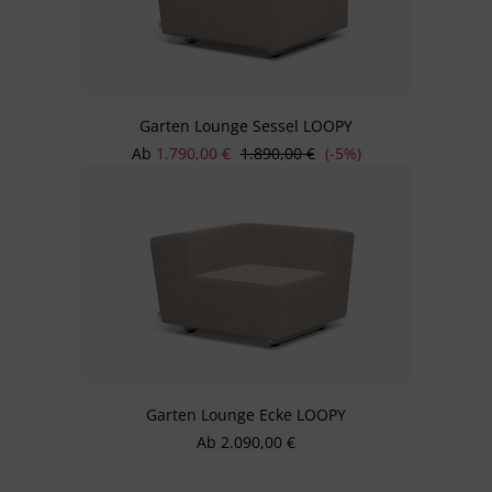
Garten Lounge Sessel LOOPY
Verkaufspreis:
Regulärer Preis:
Ab
1.790,00 €
1.890,00 €
(-5%)
Garten Lounge Ecke LOOPY
Regulärer Preis:
Ab
2.090,00 €