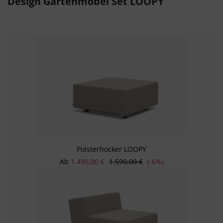
Design Gartenmöbel Set LOOPY
Polsterhocker LOOPY
Verkaufspreis:
Regulärer Preis:
Ab
1.490,00 €
1.590,00 €
(-6%)