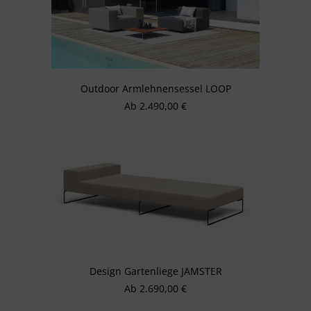
Outdoor Armlehnensessel LOOP
Regulärer Preis:
Ab
2.490,00 €
Design Gartenliege JAMSTER
Regulärer Preis:
Ab
2.690,00 €