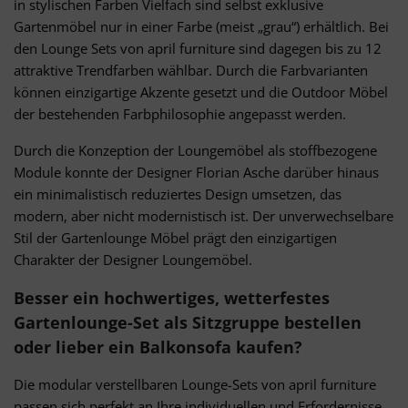
Erstellung von Profilen zur Personalisierung von Inhalten
in stylischen Farben Vielfach sind selbst exklusive
Verwendung von Profilen zur Auswahl personalisierter Inhalte
Gartenmöbel nur in einer Farbe (meist „grau“) erhältlich. Bei
Messung der Werbeleistung
den Lounge Sets von april furniture sind dagegen bis zu 12
Messung der Performance von Inhalten
Analyse von Zielgruppen durch Statistiken oder Kombinationen
attraktive Trendfarben wählbar. Durch die Farbvarianten
von Daten aus verschiedenen Quellen
können einzigartige Akzente gesetzt und die Outdoor Möbel
Entwicklung und Verbesserung der Angebote
der bestehenden Farbphilosophie angepasst werden.
Verwendung reduzierter Daten zur Auswahl von Inhalten
Besondere Features:
Durch die Konzeption der Loungemöbel als stoffbezogene
Module konnte der Designer Florian Asche darüber hinaus
Verwendung genauer Standortdaten
Endgeräteeigenschaften zur Identifikation aktiv abfragen
ein minimalistisch reduziertes Design umsetzen, das
modern, aber nicht modernistisch ist. Der unverwechselbare
Stil der Gartenlounge Möbel prägt den einzigartigen
Charakter der Designer Loungemöbel.
Besser ein hochwertiges, wetterfestes
Gartenlounge-Set als Sitzgruppe bestellen
oder lieber ein Balkonsofa kaufen?
Die modular verstellbaren Lounge-Sets von april furniture
passen sich perfekt an Ihre individuellen und Erfordernisse