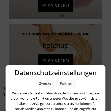
PLAY VIDEO
OUTDOORSTOFF FLECKENENTFERNUNG
ketchup
PLAY VIDEO
Datenschutzeinstellungen
Zwecke
Partner
Gepolsterte Lounge Sets aus Stoff für ein
Wir verwenden auf april-furniture.de Cookies und Pixel, um
fantastisches Outdoor-Wohnzimmer-Feeling
die einwandfreie Funktion unserer Website zu gewährleisten,
Inhalte und Anzeigen zu personalisieren, Funktionen für
Gegenüber Gartenmöbel Sets aus den Gestell-Materialien
soziale Medien anbieten zu können und die Zugriffe auf
Rattan, Kunststoff, Polyrattan, Aluminium, Holz oder