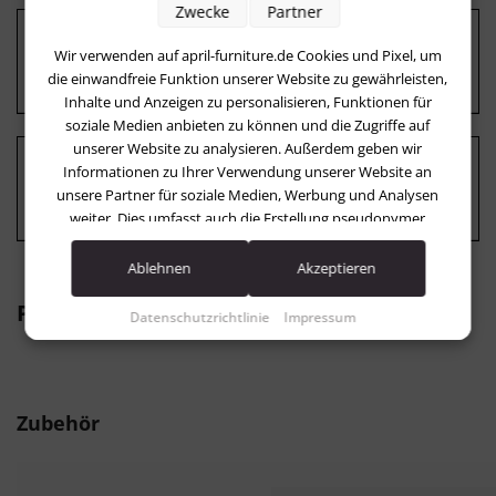
Zwecke
Partner
Was versteht man unter einem Gartenlounge
Wir verwenden auf april-furniture.de Cookies und Pixel, um
Set?
die einwandfreie Funktion unserer Website zu gewährleisten,
Inhalte und Anzeigen zu personalisieren, Funktionen für
soziale Medien anbieten zu können und die Zugriffe auf
unserer Website zu analysieren. Außerdem geben wir
Informationen zu Ihrer Verwendung unserer Website an
Was sind die Vorteile eines Gartenlounge
unsere Partner für soziale Medien, Werbung und Analysen
Sets?
weiter. Dies umfasst auch die Erstellung pseudonymer
Nutzungsprofile. Unsere Partner (LinkedIn Ireland Unlimited
Company Facebook Google Advertising Products Pinterest)
Ablehnen
Akzeptieren
führen diese Informationen möglicherweise mit weiteren
Passende Produkte
Daten zusammen, die Sie ihnen bereitgestellt haben (bspw.
Datenschutzrichtlinie
Impressum
anhand eines persönlichen Accounts) oder welche sie im
Rahmen Ihrer Nutzung der Dienste gesammelt haben (bspw.
Nutzungsdaten anderer Geräte). Ihre Einwilligung zur
Nutzung von Cookies und Pixeln können Sie jederzeit
Produktgalerie überspringen
Zubehör
widerrufen, indem Sie auf den Datenschutz-Button links
unten klicken und dort die entsprechenden Anpassungen
vornehmen.