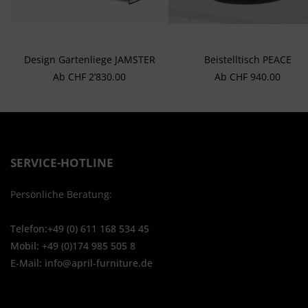
Design Gartenliege JAMSTER
Beistelltisch PEACE
Regulärer Preis:
Regulärer Preis:
Ab
CHF 2’830.00
Ab
CHF 940.00
SERVICE-HOTLINE
Persönliche Beratung:
Telefon:+49 (0) 611 168 534 45
Mobil: +49 (0)174 985 505 8
E-Mail: info@april-furniture.de