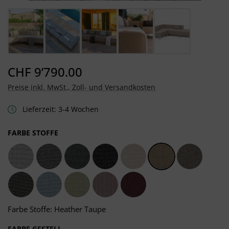
CHF 9’790.00
Preise inkl. MwSt., Zoll- und Versandkosten
Lieferzeit: 3-4 Wochen
AUSWÄHLEN
FARBE STOFFE
Light Grey
Dark Grey
Grafito Grey
Sooty Grey
Chalk Taupe
Heather Taupe
Carbon Ta
Dark Taupe
Frosty Blue
Moss Green
Salmon Rosé
Carmine Red
Farbe Stoffe: Heather Taupe
AUSWÄHLEN
FARBE GESTELL