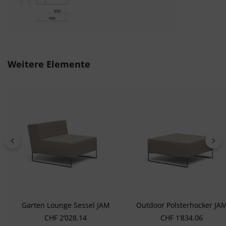
Produktgalerie überspringen
Weitere Elemente
Garten Lounge Sessel JAM
Outdoor Polsterhocker JA
Regulärer Preis:
Regulärer Preis:
CHF 2’028.14
CHF 1’834.06